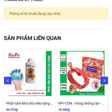
Thông số kỹ thuật đang cập nhật.
SẢN PHẨM LIÊN QUAN
Phấn tắm khô chó mèo tặng kèm 1 găng tay nhựa tắm thú cưng FAY KITTY & FAY PUPPY
HP>129k - Vòng chống rận - 19k chống ve bọ chét 4 tháng cho chó mèo
30.975₫
18.900₫
1