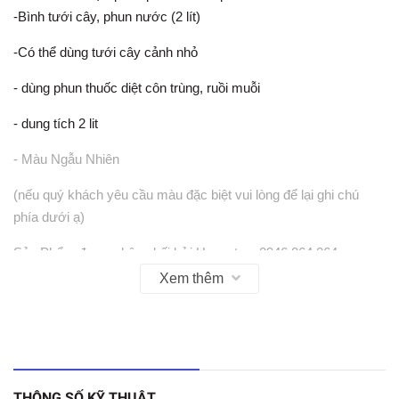
-Bình tưới cây, phun nước (2 lít)
-Có thể dùng tưới cây cảnh nhỏ
- dùng phun thuốc diệt côn trùng, ruồi muỗi
- dung tích 2 lit
- Màu Ngẫu Nhiên
(nếu quý khách yêu cầu màu đặc biệt vui lòng để lại ghi chú
phía dưới ạ)
Sản Phẩm được phân phối bởi Hanpet.vn 0946 064 064
Xem thêm
THÔNG SỐ KỸ THUẬT