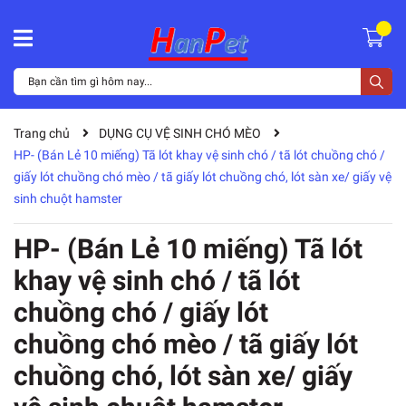
Trang chủ
DỤNG CỤ VỆ SINH CHÓ MÈO
HP- (Bán Lẻ 10 miếng) Tã lót khay vệ sinh chó / tã lót chuồng chó /
giấy lót chuồng chó mèo / tã giấy lót chuồng chó, lót sàn xe/ giấy vệ
sinh chuột hamster
HP- (Bán Lẻ 10 miếng) Tã lót
khay vệ sinh chó / tã lót
chuồng chó / giấy lót
chuồng chó mèo / tã giấy lót
chuồng chó, lót sàn xe/ giấy