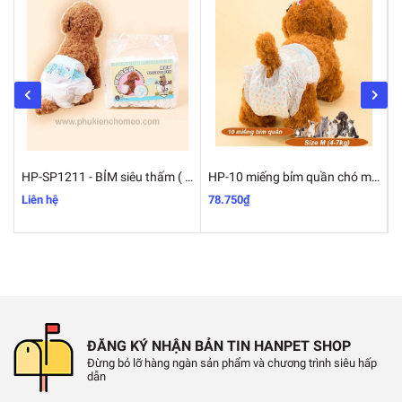
HP-SP1211 - BỈM siêu thấm ( loại dành cho chó cái và các loại mèo) 10miếng/gói bỉm chó mèo-/ băng vệ sinh chó //chó có kinh nguyệt
HP-10 miếng bỉm quần chó mèo cao cấp (Đực & cái) loại siêu thấm ĐỦ SIZE / băng vệ sinh chó/ bỉm chó mèo / tã quần chó /chó có kinh nguyệt
Liên hệ
78.750₫
5
ĐĂNG KÝ NHẬN BẢN TIN HANPET SHOP
Đừng bỏ lỡ hàng ngàn sản phẩm và chương trình siêu hấp
dẫn