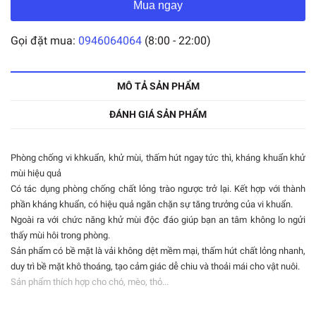
Mua ngay
Gọi đặt mua:
0946064064
(8:00 - 22:00)
MÔ TẢ SẢN PHẨM
ĐÁNH GIÁ SẢN PHẨM
Phòng chống vi khkuẩn, khử mùi, thấm hút ngay tức thì, kháng khuẩn khử
mùi hiệu quả
Có tác dụng phòng chống chất lỏng trào ngược trở lại. Kết hợp với thành
phần kháng khuẩn, có hiệu quả ngăn chặn sự tăng trưởng của vi khuẩn.
Ngoài ra với chức năng khử mùi độc đáo giúp bạn an tâm không lo ngửi
thấy mùi hôi trong phòng.
Sản phẩm có bề mặt là vải không dệt mềm mại, thấm hút chất lỏng nhanh,
duy trì bề mặt khô thoáng, tạo cảm giác dễ chiu và thoải mái cho vật nuôi.
Sản phẩm thích hợp cho chó, mèo, thỏ...