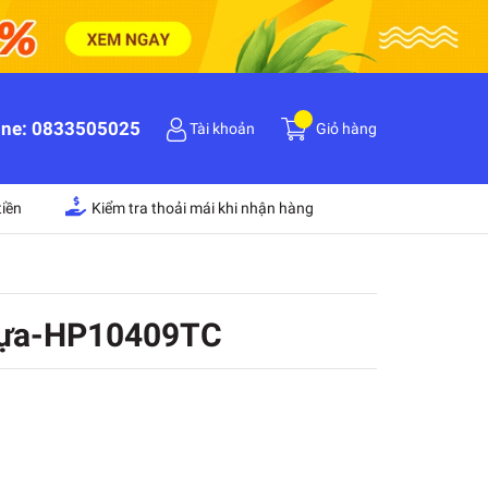
ine:
0833505025
Tài khoản
Giỏ hàng
iền
Kiểm tra thoải mái khi nhận hàng
 nhựa-HP10409TC