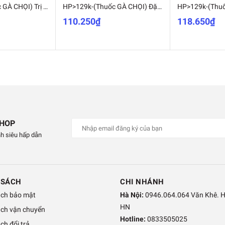
HP>129k-(Thuốc GÀ CHỌI) Trị nấm gà, mốc gà chọi, thuốc lác gà đá, dạng uống lọ 10viên MADEIN THAILAND (Hanpet moc uong)-HP10441TC
HP>129k-(Thuốc GÀ CHỌI) Đặc trị hen gà chọi (Hen xanh), thuốc long đờm gà, khó thở cấp tính gà đá dạng thuốc 10ml nhỏ giọt-HP10430TC
110.250₫
118.650₫
SHOP
h siêu hấp dẫn
 SÁCH
CHI NHÁNH
ách bảo mật
Hà Nội:
0946.064.064 Văn Khê. 
HN
ách vận chuyển
Hotline:
0833505025
ch đổi trả