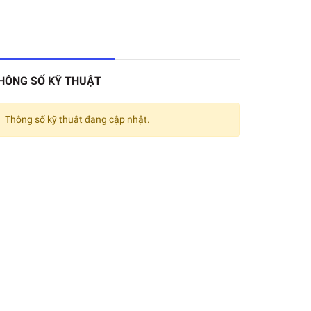
HÔNG SỐ KỸ THUẬT
Thông số kỹ thuật đang cập nhật.