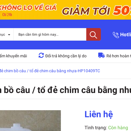
Hotl
mục
ẩm khuyến mãi
Đổi trả không cần lý do
Rẻ hơn hoàn t
 đẻ chim bồ câu / tổ đẻ chim câu bằng nhựa-HP10409TC
im bồ câu / tổ đẻ chim câu bằng
Liên hệ
Tình trạng:
Còn hàng