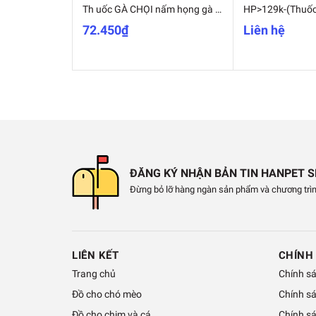
Th uốc GÀ CHỌI nấm họng gà chọi, th uốc ch ữa sưng cổ đau họng gà đá, dạng bột 10gr/lọ- MADE IN THAI-
72.450₫
Liên hệ
ĐĂNG KÝ NHẬN BẢN TIN HANPET 
Đừng bỏ lỡ hàng ngàn sản phẩm và chương trìn
LIÊN KẾT
CHÍNH
Trang chủ
Chính s
Đồ cho chó mèo
Chính s
Đồ cho chim và cá
Chính sá