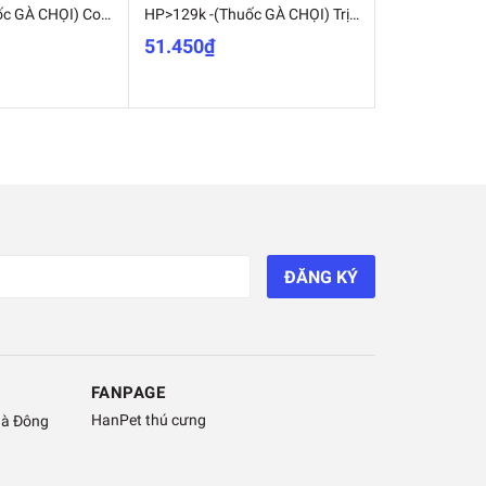
HP>129k-(Thuốc GÀ CHỌI) Combo Trị nấm gà, mốc gà chọi, thuốc lác gà đá UỐNG + BÔI - MADEIN THAILAND (Hanpet moc TONG HOP)-HP10428TC
HP>129k -(Thuốc GÀ CHỌI) Trị nấm gà, mốc gà chọi, thuốc lác gà đá ALBER-T dạng tuyp bôi 10gr MADEIN THAILAND (Hanpet moc boi-HP10440TC
51.450₫
56.700₫
ĐĂNG KÝ
FANPAGE
HanPet thú cưng
Hà Đông