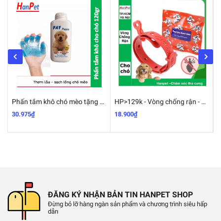
2) Vòng cổ: gồm 1 sợi vòng quanh cổ thú cưng
Phấn tắm khô chó mèo tặng kèm 1 găng tay nhựa tắm thú cưng FAY KITTY & FAY PUPPY
HP>129k - Vòng chống rận - 19k chống ve bọ chét 4 tháng cho chó mèo
30.975₫
18.900₫
1
ĐĂNG KÝ NHẬN BẢN TIN HANPET SHOP
Đừng bỏ lỡ hàng ngàn sản phẩm và chương trình siêu hấp
dẫn