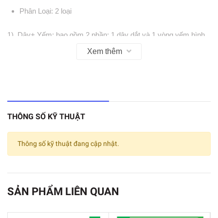
Phân Loại: 2 loại
1)  Dây+ Yếm: bao gồm 2 phần: 1 dây dắt và 1 vòng yếm hình 
yên ngựa ôm sát vòng ngực của thú cưng
Xem thêm
THÔNG SỐ KỸ THUẬT
Thông số kỹ thuật đang cập nhật.
SẢN PHẨM LIÊN QUAN