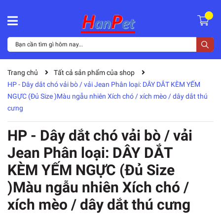
Trang chủ
Tất cả sản phẩm của shop
HP - Dây dắt chó vải bò / vải Jean Phân loại: DÂY DẮT KÈM YẾM
NGỰC (Đủ Size )Màu ngẫu nhiên Xích chó / xích mèo / dây dắt thú
cưng
HP - Dây dắt chó vải bò / vải
Jean Phân loại: DÂY DẮT
KÈM YẾM NGỰC (Đủ Size
)Màu ngẫu nhiên Xích chó /
xích mèo / dây dắt thú cưng