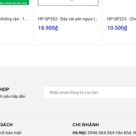
HP>129k - Vòng chống rận - 19k chống ve bọ chét 4 tháng cho chó mèo
HP-SP352 - Dây vải yên ngựa ( 2 size) dây dắt chó mèo bằng vải 1 lớp-HP10744TC
18.900₫
10.500₫
SHOP
h siêu hấp dẫn
 SÁCH
CHI NHÁNH
ách bảo mật
Hà Nội:
0946.064.064 Văn Khê. 