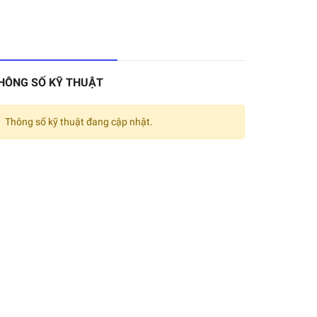
HÔNG SỐ KỸ THUẬT
Thông số kỹ thuật đang cập nhật.