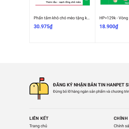
Phấn tắm khô chó mèo tặng kèm 1 găng tay nhựa tắm thú cưng FAY KITTY & FAY PUPPY
30.975₫
18.900₫
ĐĂNG KÝ NHẬN BẢN TIN HANPET 
Đừng bỏ lỡ hàng ngàn sản phẩm và chương trìn
LIÊN KẾT
CHÍNH
Trang chủ
Chính s