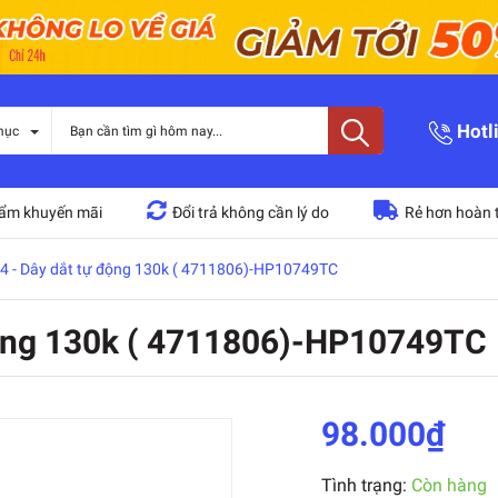
Hotl
mục
ẩm khuyến mãi
Đổi trả không cần lý do
Rẻ hơn hoàn t
 - Dây dắt tự động 130k ( 4711806)-HP10749TC
động 130k ( 4711806)-HP10749TC
98.000₫
Tình trạng:
Còn hàng