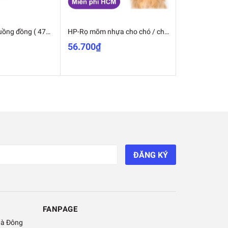
HP-SP223 - Chuồng đồng ( 4711782) chuông đeo cổ chó mèo – lục lạc chó mèo-HP10241TC
HP-Rọ mõm nhựa cho chó / chất liệu nhựa dạng lưới / rọ mõm chó bằng nhựa dẻo siêu bền- HP2711010
56.700₫
82.950₫
ĐĂNG KÝ
FANPAGE
Hà Đông