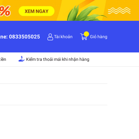
ine:
0833505025
Tài khoản
Giỏ hàng
iền
Kiểm tra thoải mái khi nhận hàng