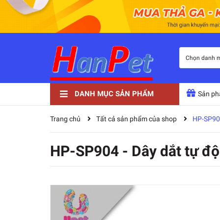
Chọn danh 
DANH MỤC SẢN PHẨM
Sản ph
Thức ăn cho chó mèo
Phụ kiện thú cưng
Sữa tắm tông đơ kéo
Nhà vệ sinh tã bỉm
Thuốc và dinh dưỡng
Đồ thú cưng khác
Quần áo
Sản phẩm
Trang chủ
Tất cả sản phẩm của shop
HP-SP904
HP-SP904 - Dây dắt tự 