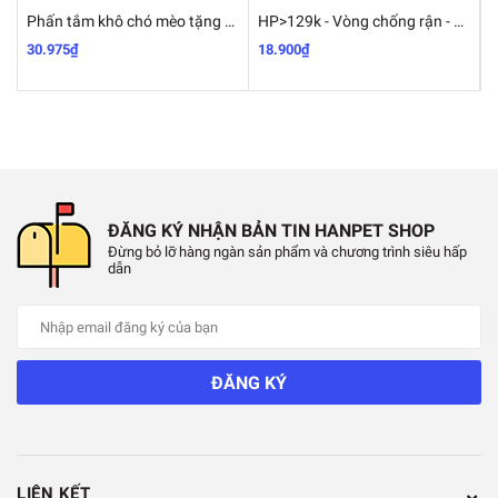
Phấn tắm khô chó mèo tặng kèm 1 găng tay nhựa tắm thú cưng FAY KITTY & FAY PUPPY
HP>129k - Vòng chống rận - 19k chống ve bọ chét 4 tháng cho chó mèo
30.975₫
18.900₫
1
ĐĂNG KÝ NHẬN BẢN TIN HANPET SHOP
Đừng bỏ lỡ hàng ngàn sản phẩm và chương trình siêu hấp
dẫn
ĐĂNG KÝ
LIÊN KẾT