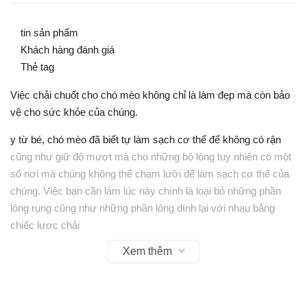
tin sản phẩm
Khách hàng đánh giá
Thẻ tag
Việc chải chuốt cho chó mèo không chỉ là làm đẹp mà còn bảo
vệ cho sức khỏe của chúng.
y từ bé, chó mèo đã biết tự làm sạch cơ thể để không có rận
cũng như giữ độ mượt mà cho những bộ lông tuy nhiên có một
số nơi mà chúng không thể chạm lưỡi để làm sạch cơ thể của
chúng. Việc bạn cần làm lúc này chính là loại bỏ những phần
lông rụng cũng như những phần lông dính lại với nhau bằng
chiếc lược chải
Xem thêm
Bạn đã biết sử dụng loại lược chải nào chưa, chúng tôi sẽ cung
cấp cho bạn, chiếc lược Pet Groomingđược sản xuất để phục
vụ nhu cầu thiết yếu này của chó mèo. Với răng lượcđược làm
bằng inox không gỉ , loại sạch những đám lông rụng và bết lại